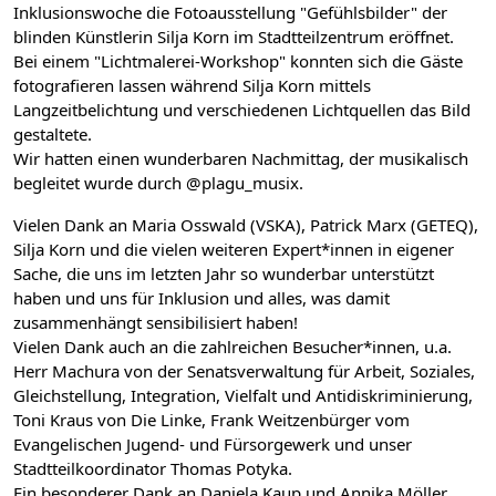
Inklusionswoche die Fotoausstellung "Gefühlsbilder" der
blinden Künstlerin Silja Korn im Stadtteilzentrum eröffnet.
Bei einem "Lichtmalerei-Workshop" konnten sich die Gäste
fotografieren lassen während Silja Korn mittels
Langzeitbelichtung und verschiedenen Lichtquellen das Bild
gestaltete.
Wir hatten einen wunderbaren Nachmittag, der musikalisch
begleitet wurde durch @plagu_musix.
Vielen Dank an Maria Osswald (VSKA), Patrick Marx (GETEQ),
Silja Korn und die vielen weiteren Expert*innen in eigener
Sache, die uns im letzten Jahr so wunderbar unterstützt
haben und uns für Inklusion und alles, was damit
zusammenhängt sensibilisiert haben!
Vielen Dank auch an die zahlreichen Besucher*innen, u.a.
Herr Machura von der Senatsverwaltung für Arbeit, Soziales,
Gleichstellung, Integration, Vielfalt und Antidiskriminierung,
Toni Kraus von Die Linke, Frank Weitzenbürger vom
Evangelischen Jugend- und Fürsorgewerk und unser
Stadtteilkoordinator Thomas Potyka.
Ein besonderer Dank an Daniela Kaup und Annika Möller